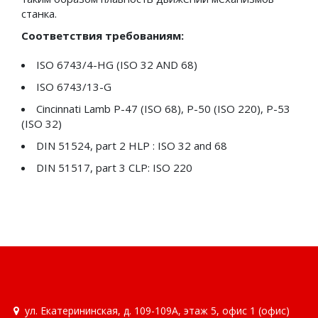
Литиевые смазки с EP присадками
станка.
Соответствия требованиям:
Литиевые смазки с EP присадками и
дисульфидом молибдена
ISO 6743/4-HG (ISO 32 AND 68)
Смазки автомобильные
ISO 6743/13-G
Cincinnati Lamb P-47 (ISO 68), P-50 (ISO 220), P-53
Смазки железнодорожные
(ISO 32)
Смазки индустриальные
DIN 51524, part 2 HLP : ISO 32 and 68
Смазки канатные
DIN 51517, part 3 CLP: ISO 220
Смазки консервационные (защитные)
Смазки многоцелевые
Смазки низкотемпературные
Смазки общего назначения для обычных
температур
Смазки приборные
ул. Екатерининская, д. 109-109А, этаж 5, офис 1 (офис)