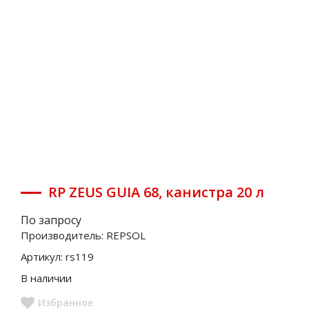
Многофункциональные масла
Мотомасла (масла для мототехники)
Моторные масла ГОСТ
Моторные масла для газовых двигателей
Моторные масла для коммерческого
транспорта
Моторные масла для легкового транспорта
Моторные масла для садовой техники
RP ZEUS GUIA 68, канистра 20 л
Прокатные и циркуляционные масла
По запросу
Промывочные масла
Производитель:
REPSOL
Редукторные масла
Артикул:
rs119
Специальные масла
В наличии
Спортивные моторные масла