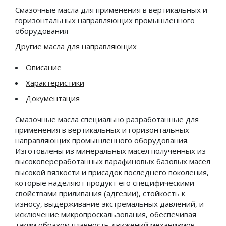
Судовые масла
Смазочные масла для применения в вертикальных и
горизонтальных направляющих промышленного
Тракторные масла
оборудования
Трансмиссионные масла
Другие масла для направляющих
Турбинные масла
Описание
Энергетические масла
Характеристики
Смазочные материалы
Документация
Смазочные масла специально разработанные для
Высокотемпературные комплексные литиевые
применения в вертикальных и горизонтальных
смазки с EP присадками
направляющих промышленного оборудования.
Изготовлены из минеральных масел полученных из
Комплексные алюминиевые смазки с EP
высокопереработанных парафиновых базовых масел
присадками и дисульфидом молибдена
высокой вязкости и присадок последнего поколения,
которые наделяют продукт его специфическими
Консистентные смазки
свойствами прилипания (адгезии), стойкость к
износу, выдерживание экстремальных давлений, и
исключение микропроскальзования, обеспечивая
Литиево-кальциевые смазки с EP присадками
таким образом плавность движений механизмов