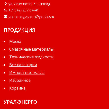
ул. Докучаева, 60 (склад)
Технологические смазки
+7 (342)
257-64-41
Технические жидкости
ural-energo.perm@yandex.ru
Антифриз
ПРОДУКЦИЯ
Тормозная жидкость
Тосол
Масла
Смазочные материалы
Производитель
MAGNA
Технические жидкости
DEVON
Все категории
REPSOL
Импортные масла
Избранное
Фасовка
Корзина
Банка 0,8 кг
8
Банка 2 кг
7
УРАЛ-ЭНЕРГО
Банка 5 кг
1