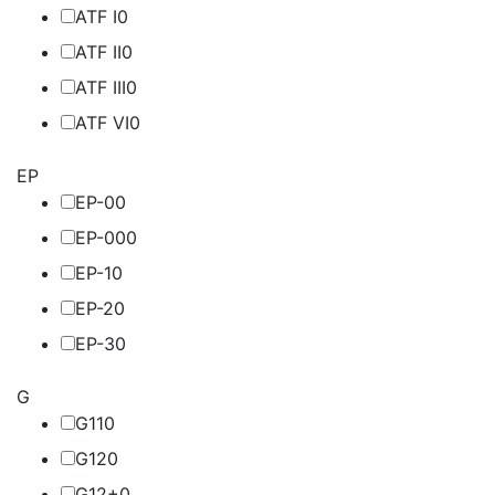
ATF I
0
ATF II
0
ATF III
0
ATF VI
0
EP
EP-0
0
EP-00
0
EP-1
0
EP-2
0
EP-3
0
G
G11
0
G12
0
G12+
0