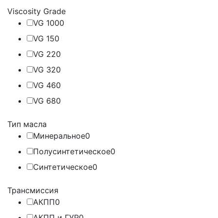
Viscosity Grade
VG 100
0
VG 15
0
VG 22
0
VG 32
0
VG 46
0
VG 68
0
Тип масла
Минеральное
0
Полусинтетическое
0
Синтетическое
0
Трансмиссия
АКПП
0
АКПП и ГУР
0