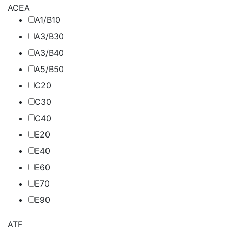
ACEA
A1/B1
0
A3/B3
0
A3/B4
0
A5/B5
0
C2
0
C3
0
C4
0
E2
0
E4
0
E6
0
E7
0
E9
0
ATF