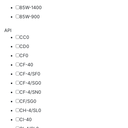
85W-140
0
85W-90
0
API
CC
0
CD
0
CF
0
CF-4
0
CF-4/SF
0
CF-4/SG
0
CF-4/SN
0
CF/SG
0
CH-4/SL
0
CI-4
0