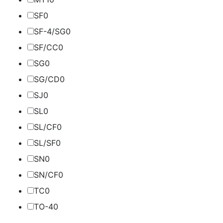
SF
0
SF-4/SG
0
SF/CC
0
SG
0
SG/CD
0
SJ
0
SL
0
SL/CF
0
SL/SF
0
SN
0
SN/CF
0
TC
0
TO-4
0