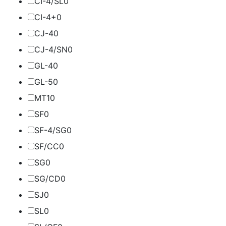
CI-4/SL
0
CI-4+
0
CJ-4
0
CJ-4/SN
0
GL-4
0
GL-5
0
MT1
0
SF
0
SF-4/SG
0
SF/CC
0
SG
0
SG/CD
0
SJ
0
SL
0