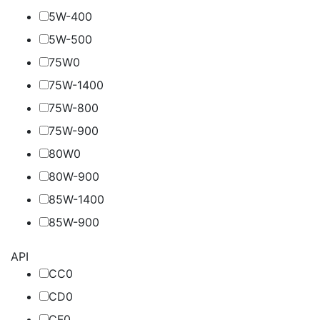
5W-40
0
5W-50
0
75W
0
75W-140
0
75W-80
0
75W-90
0
80W
0
80W-90
0
85W-140
0
85W-90
0
API
CC
0
CD
0
CF
0