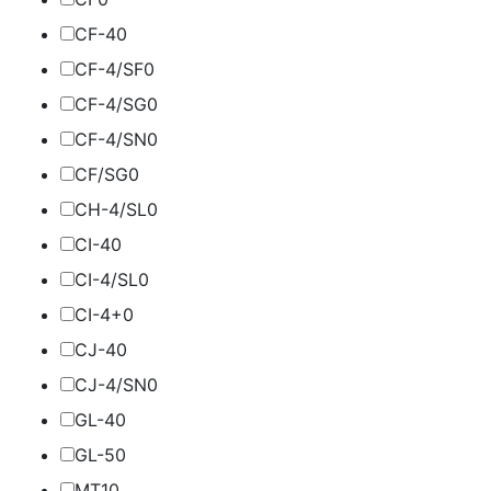
CF-4
0
CF-4/SF
0
CF-4/SG
0
CF-4/SN
0
CF/SG
0
CH-4/SL
0
CI-4
0
CI-4/SL
0
CI-4+
0
CJ-4
0
CJ-4/SN
0
GL-4
0
GL-5
0
MT1
0