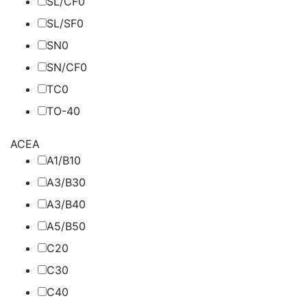
SL/CF
0
SL/SF
0
SN
0
SN/CF
0
TC
0
TO-4
0
ACEA
A1/B1
0
A3/B3
0
A3/B4
0
A5/B5
0
C2
0
C3
0
C4
0