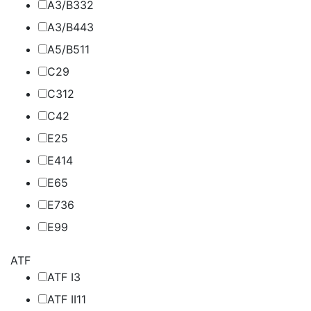
A3/B3
32
A3/B4
43
A5/B5
11
C2
9
C3
12
C4
2
E2
5
E4
14
E6
5
E7
36
E9
9
ATF
ATF I
3
ATF II
11