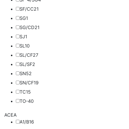
SF/CC
21
SG
1
SG/CD
21
SJ
1
SL
10
SL/CF
27
SL/SF
2
SN
52
SN/CF
19
TC
15
TO-4
0
ACEA
A1/B1
6