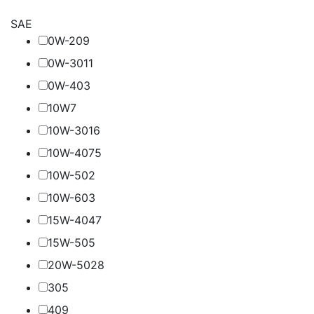
SAE
0W-20
9
0W-30
11
0W-40
3
10W
7
10W-30
16
10W-40
75
10W-50
2
10W-60
3
15W-40
47
15W-50
5
20W-50
28
30
5
40
9