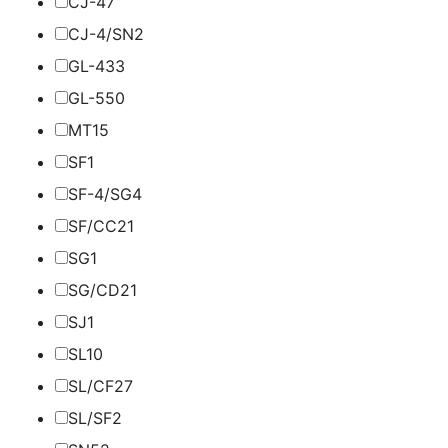
CJ-4
7
CJ-4/SN
2
GL-4
33
GL-5
50
MT1
5
SF
1
SF-4/SG
4
SF/CC
21
SG
1
SG/CD
21
SJ
1
SL
10
SL/CF
27
SL/SF
2