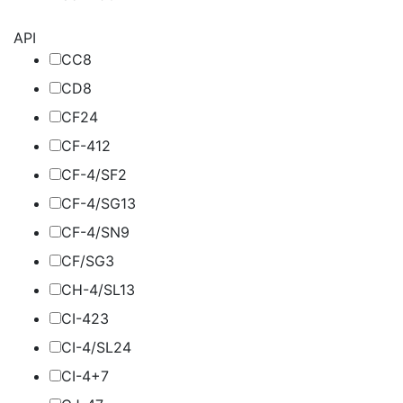
API
CC
8
CD
8
CF
24
CF-4
12
CF-4/SF
2
CF-4/SG
13
CF-4/SN
9
CF/SG
3
CH-4/SL
13
CI-4
23
CI-4/SL
24
CI-4+
7