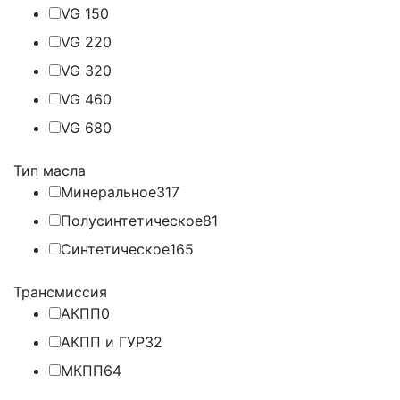
VG 15
0
VG 22
0
VG 32
0
VG 46
0
VG 68
0
Тип масла
Минеральное
317
Полусинтетическое
81
Синтетическое
165
Трансмиссия
АКПП
0
АКПП и ГУР
32
МКПП
64