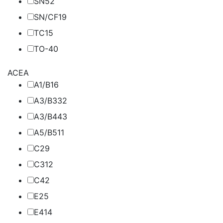
SN
52
SN/CF
19
TC
15
TO-4
0
ACEA
A1/B1
6
A3/B3
32
A3/B4
43
A5/B5
11
C2
9
C3
12
C4
2
E2
5
E4
14