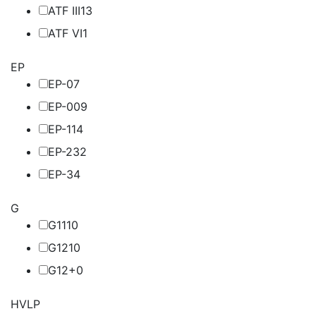
ATF III
13
ATF VI
1
EP
EP-0
7
EP-00
9
EP-1
14
EP-2
32
EP-3
4
G
G11
10
G12
10
G12+
0
HVLP