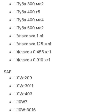
Туба 300 мл
2
Туба 400 г
5
Туба 400 мл
4
Туба 500 мл
2
Упаковка 1 л
1
Упаковка 125 мл
1
Флакон 0,455 кг
1
Флакон 0,910 кг
1
SAE
0W-20
9
0W-30
11
0W-40
3
10W
7
10W-30
16