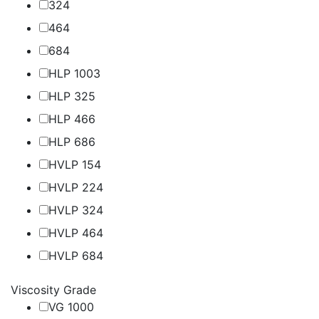
32
4
46
4
68
4
HLP 100
3
HLP 32
5
HLP 46
6
HLP 68
6
HVLP 15
4
HVLP 22
4
HVLP 32
4
HVLP 46
4
HVLP 68
4
Viscosity Grade
VG 100
0