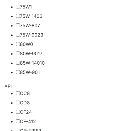
75W
1
75W-140
6
75W-80
7
75W-90
23
80W
0
80W-90
17
85W-140
10
85W-90
1
API
CC
8
CD
8
CF
24
CF-4
12
CF-4/SF
2