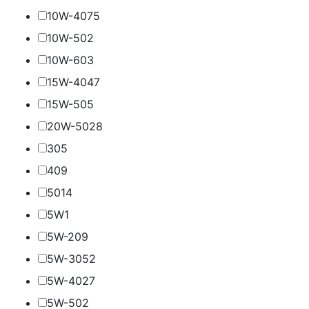
10W-40
75
10W-50
2
10W-60
3
15W-40
47
15W-50
5
20W-50
28
30
5
40
9
50
14
5W
1
5W-20
9
5W-30
52
5W-40
27
5W-50
2