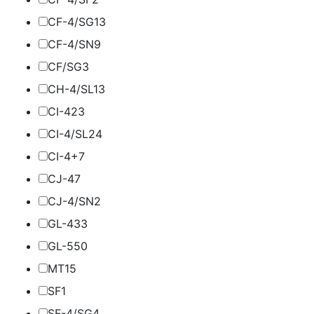
CF-4/SG
13
CF-4/SN
9
CF/SG
3
CH-4/SL
13
CI-4
23
CI-4/SL
24
CI-4+
7
CJ-4
7
CJ-4/SN
2
GL-4
33
GL-5
50
MT1
5
SF
1
SF-4/SG
4