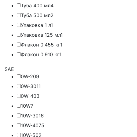
Туба 400 мл
4
Туба 500 мл
2
Упаковка 1 л
1
Упаковка 125 мл
1
Флакон 0,455 кг
1
Флакон 0,910 кг
1
SAE
0W-20
9
0W-30
11
0W-40
3
10W
7
10W-30
16
10W-40
75
10W-50
2