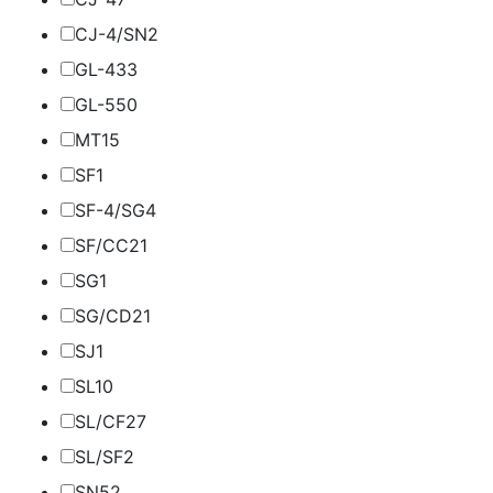
CJ-4/SN
2
GL-4
33
GL-5
50
MT1
5
SF
1
SF-4/SG
4
SF/CC
21
SG
1
SG/CD
21
SJ
1
SL
10
SL/CF
27
SL/SF
2
SN
52