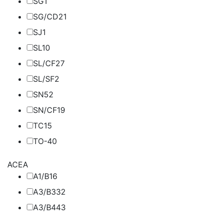
SG
1
SG/CD
21
SJ
1
SL
10
SL/CF
27
SL/SF
2
SN
52
SN/CF
19
TC
15
TO-4
0
ACEA
A1/B1
6
A3/B3
32
A3/B4
43