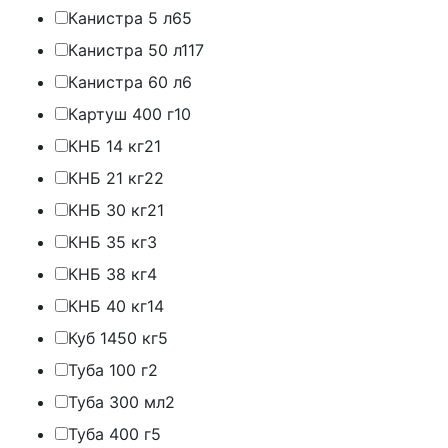
Канистра 5 л
65
Канистра 50 л
117
Канистра 60 л
6
Картуш 400 г
10
КНБ 14 кг
21
КНБ 21 кг
22
КНБ 30 кг
21
КНБ 35 кг
3
КНБ 38 кг
4
КНБ 40 кг
14
Куб 1450 кг
5
Туба 100 г
2
Туба 300 мл
2
Туба 400 г
5