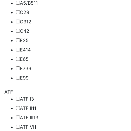
A5/B5
11
C2
9
C3
12
C4
2
E2
5
E4
14
E6
5
E7
36
E9
9
ATF
ATF I
3
ATF II
11
ATF III
13
ATF VI
1