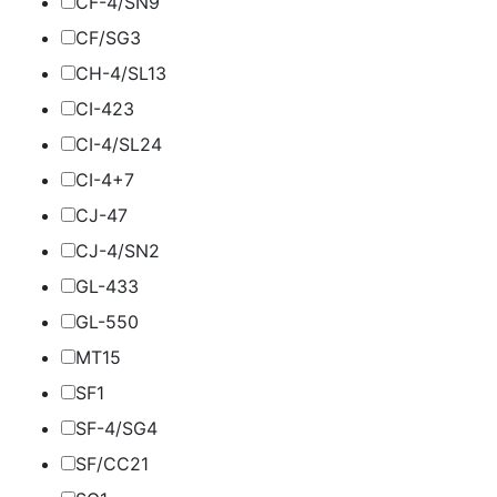
CF-4/SN
9
CF/SG
3
CH-4/SL
13
CI-4
23
CI-4/SL
24
CI-4+
7
CJ-4
7
CJ-4/SN
2
GL-4
33
GL-5
50
MT1
5
SF
1
SF-4/SG
4
SF/CC
21