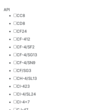
API
CC
8
CD
8
CF
24
CF-4
12
CF-4/SF
2
CF-4/SG
13
CF-4/SN
9
CF/SG
3
CH-4/SL
13
CI-4
23
CI-4/SL
24
CI-4+
7
CJ-4
7