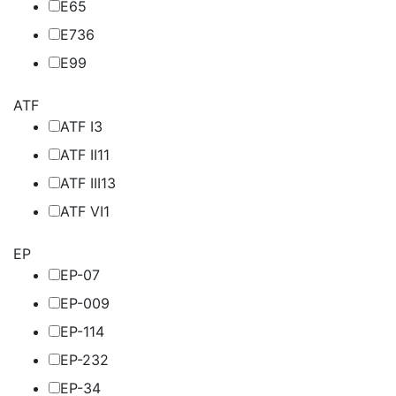
E6
5
E7
36
E9
9
ATF
ATF I
3
ATF II
11
ATF III
13
ATF VI
1
EP
EP-0
7
EP-00
9
EP-1
14
EP-2
32
EP-3
4