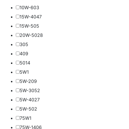
10W-60
3
15W-40
47
15W-50
5
20W-50
28
30
5
40
9
50
14
5W
1
5W-20
9
5W-30
52
5W-40
27
5W-50
2
75W
1
75W-140
6