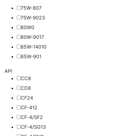
75W-80
7
75W-90
23
80W
0
80W-90
17
85W-140
10
85W-90
1
API
CC
8
CD
8
CF
24
CF-4
12
CF-4/SF
2
CF-4/SG
13