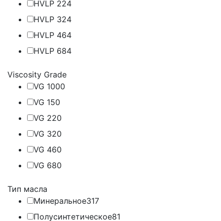
HVLP 22
4
HVLP 32
4
HVLP 46
4
HVLP 68
4
Viscosity Grade
VG 100
0
VG 15
0
VG 22
0
VG 32
0
VG 46
0
VG 68
0
Тип масла
Минеральное
317
Полусинтетическое
81