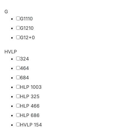
G
G11
10
G12
10
G12+
0
HVLP
32
4
46
4
68
4
HLP 100
3
HLP 32
5
HLP 46
6
HLP 68
6
HVLP 15
4