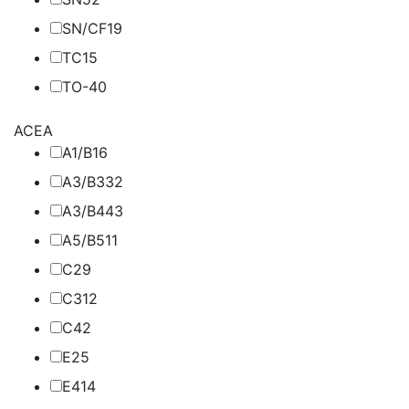
SN/CF
19
TC
15
TO-4
0
ACEA
A1/B1
6
A3/B3
32
A3/B4
43
A5/B5
11
C2
9
C3
12
C4
2
E2
5
E4
14