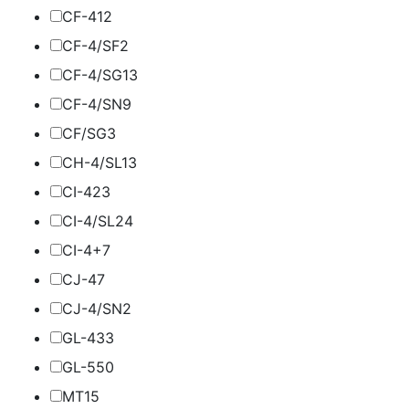
CF-4
12
CF-4/SF
2
CF-4/SG
13
CF-4/SN
9
CF/SG
3
CH-4/SL
13
CI-4
23
CI-4/SL
24
CI-4+
7
CJ-4
7
CJ-4/SN
2
GL-4
33
GL-5
50
MT1
5