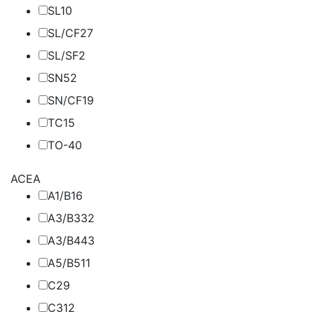
SL
10
SL/CF
27
SL/SF
2
SN
52
SN/CF
19
TC
15
TO-4
0
ACEA
A1/B1
6
A3/B3
32
A3/B4
43
A5/B5
11
C2
9
C3
12