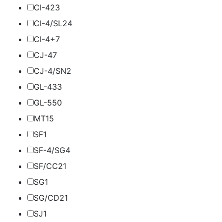
CI-4
23
CI-4/SL
24
CI-4+
7
CJ-4
7
CJ-4/SN
2
GL-4
33
GL-5
50
MT1
5
SF
1
SF-4/SG
4
SF/CC
21
SG
1
SG/CD
21
SJ
1