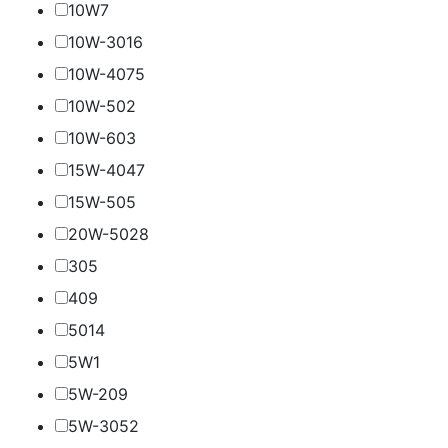
10W
7
10W-30
16
10W-40
75
10W-50
2
10W-60
3
15W-40
47
15W-50
5
20W-50
28
30
5
40
9
50
14
5W
1
5W-20
9
5W-30
52