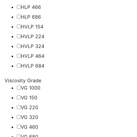
HLP 46
6
HLP 68
6
HVLP 15
4
HVLP 22
4
HVLP 32
4
HVLP 46
4
HVLP 68
4
Viscosity Grade
VG 100
0
VG 15
0
VG 22
0
VG 32
0
VG 46
0
VG 68
0