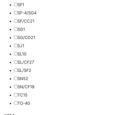
SF
1
SF-4/SG
4
SF/CC
21
SG
1
SG/CD
21
SJ
1
SL
10
SL/CF
27
SL/SF
2
SN
52
SN/CF
19
TC
15
TO-4
0