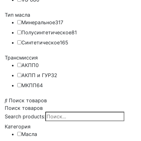
Тип масла
Минеральное
317
Полусинтетическое
81
Синтетическое
165
Трансмиссия
АКПП
0
АКПП и ГУР
32
МКПП
64
Поиск товаров
Поиск товаров
Search products:
Категория
Масла