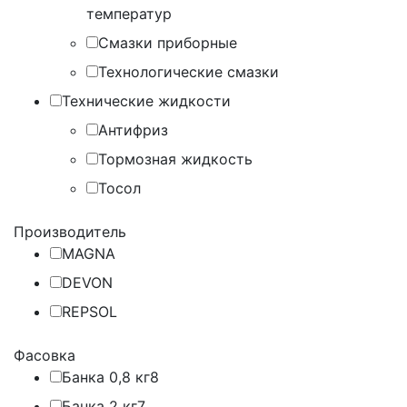
температур
Смазки приборные
Технологические смазки
Технические жидкости
Антифриз
Тормозная жидкость
Тосол
Производитель
MAGNA
DEVON
REPSOL
Фасовка
Банка 0,8 кг
8
Банка 2 кг
7