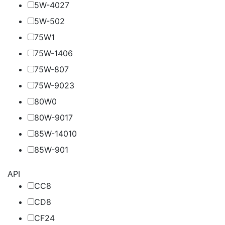
5W-40
27
5W-50
2
75W
1
75W-140
6
75W-80
7
75W-90
23
80W
0
80W-90
17
85W-140
10
85W-90
1
API
CC
8
CD
8
CF
24