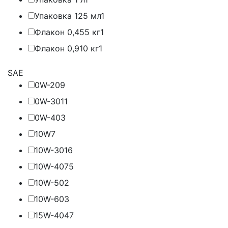
Упаковка 125 мл
1
Флакон 0,455 кг
1
Флакон 0,910 кг
1
SAE
0W-20
9
0W-30
11
0W-40
3
10W
7
10W-30
16
10W-40
75
10W-50
2
10W-60
3
15W-40
47