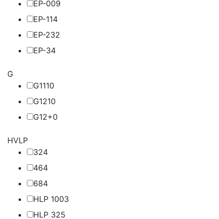
EP-00
9
EP-1
14
EP-2
32
EP-3
4
G
G11
10
G12
10
G12+
0
HVLP
32
4
46
4
68
4
HLP 100
3
HLP 32
5