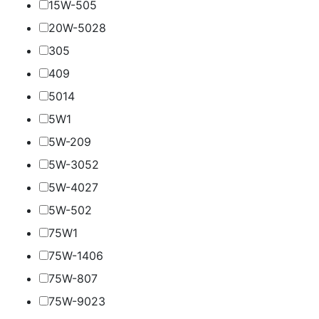
15W-50
5
20W-50
28
30
5
40
9
50
14
5W
1
5W-20
9
5W-30
52
5W-40
27
5W-50
2
75W
1
75W-140
6
75W-80
7
75W-90
23