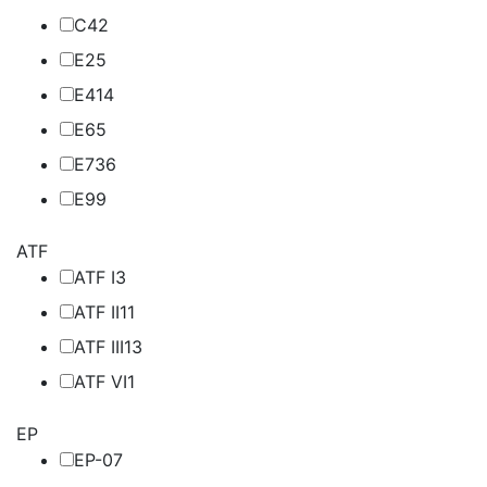
C4
2
E2
5
E4
14
E6
5
E7
36
E9
9
ATF
ATF I
3
ATF II
11
ATF III
13
ATF VI
1
EP
EP-0
7