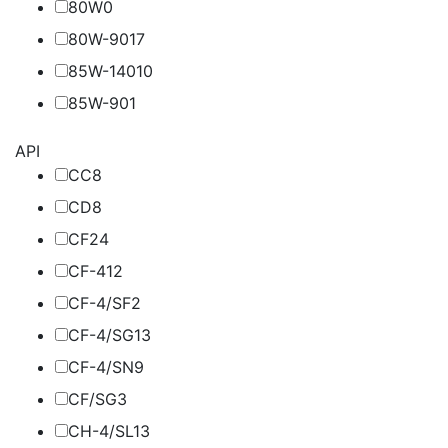
80W
0
80W-90
17
85W-140
10
85W-90
1
API
CC
8
CD
8
CF
24
CF-4
12
CF-4/SF
2
CF-4/SG
13
CF-4/SN
9
CF/SG
3
CH-4/SL
13