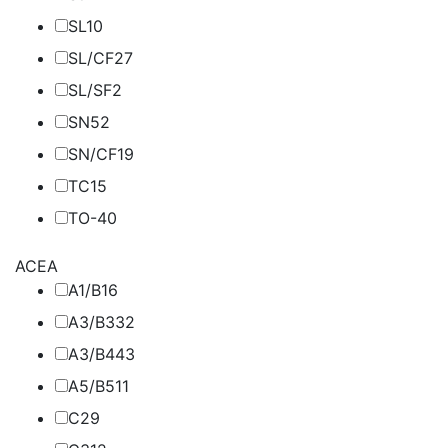
SL
10
SL/CF
27
SL/SF
2
SN
52
SN/CF
19
TC
15
TO-4
0
ACEA
A1/B1
6
A3/B3
32
A3/B4
43
A5/B5
11
C2
9