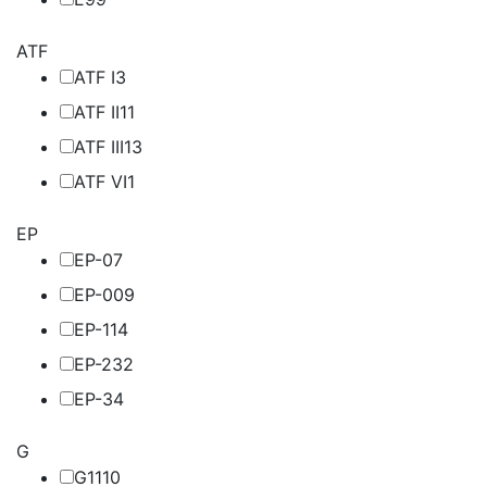
ATF
ATF I
3
ATF II
11
ATF III
13
ATF VI
1
EP
EP-0
7
EP-00
9
EP-1
14
EP-2
32
EP-3
4
G
G11
10