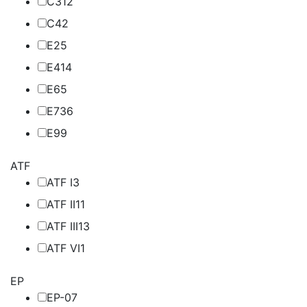
C3
12
C4
2
E2
5
E4
14
E6
5
E7
36
E9
9
ATF
ATF I
3
ATF II
11
ATF III
13
ATF VI
1
EP
EP-0
7