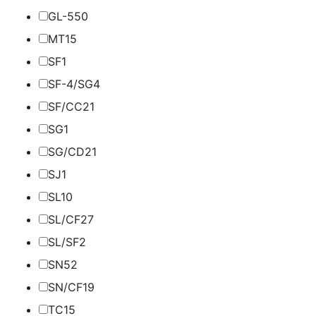
GL-5
50
MT1
5
SF
1
SF-4/SG
4
SF/CC
21
SG
1
SG/CD
21
SJ
1
SL
10
SL/CF
27
SL/SF
2
SN
52
SN/CF
19
TC
15