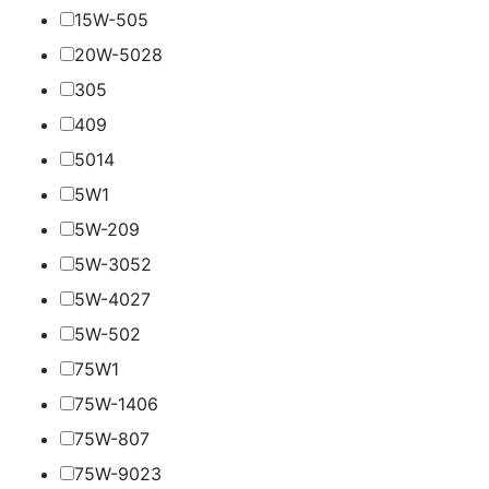
15W-50
5
20W-50
28
30
5
40
9
50
14
5W
1
5W-20
9
5W-30
52
5W-40
27
5W-50
2
75W
1
75W-140
6
75W-80
7
75W-90
23