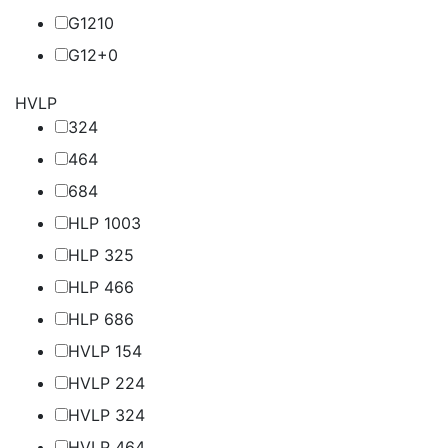
G12
10
G12+
0
HVLP
32
4
46
4
68
4
HLP 100
3
HLP 32
5
HLP 46
6
HLP 68
6
HVLP 15
4
HVLP 22
4
HVLP 32
4
HVLP 46
4