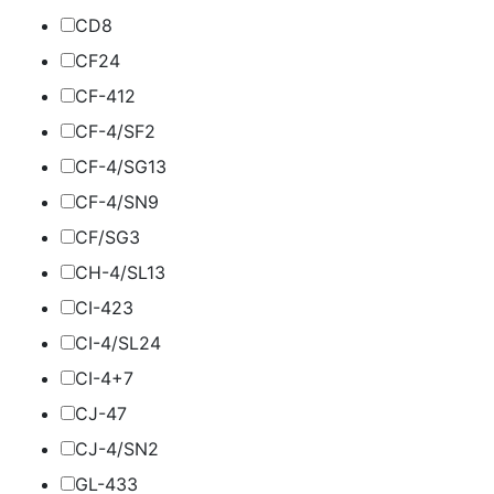
CD
8
CF
24
CF-4
12
CF-4/SF
2
CF-4/SG
13
CF-4/SN
9
CF/SG
3
CH-4/SL
13
CI-4
23
CI-4/SL
24
CI-4+
7
CJ-4
7
CJ-4/SN
2
GL-4
33