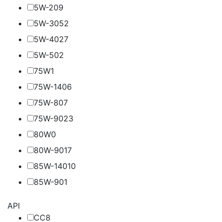
5W-20
9
5W-30
52
5W-40
27
5W-50
2
75W
1
75W-140
6
75W-80
7
75W-90
23
80W
0
80W-90
17
85W-140
10
85W-90
1
API
CC
8