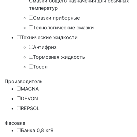
Смазки общего назначения для обычных
температур
Смазки приборные
Технологические смазки
Технические жидкости
Антифриз
Тормозная жидкость
Тосол
Производитель
MAGNA
DEVON
REPSOL
Фасовка
Банка 0,8 кг
8