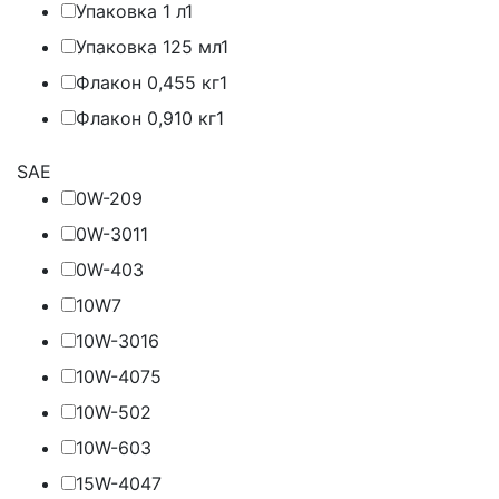
Упаковка 1 л
1
Упаковка 125 мл
1
Флакон 0,455 кг
1
Флакон 0,910 кг
1
SAE
0W-20
9
0W-30
11
0W-40
3
10W
7
10W-30
16
10W-40
75
10W-50
2
10W-60
3
15W-40
47