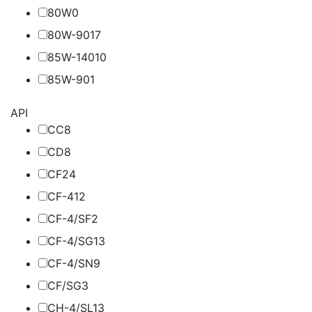
80W
0
80W-90
17
85W-140
10
85W-90
1
API
CC
8
CD
8
CF
24
CF-4
12
CF-4/SF
2
CF-4/SG
13
CF-4/SN
9
CF/SG
3
CH-4/SL
13