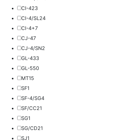
CI-4
23
CI-4/SL
24
CI-4+
7
CJ-4
7
CJ-4/SN
2
GL-4
33
GL-5
50
MT1
5
SF
1
SF-4/SG
4
SF/CC
21
SG
1
SG/CD
21
SJ
1