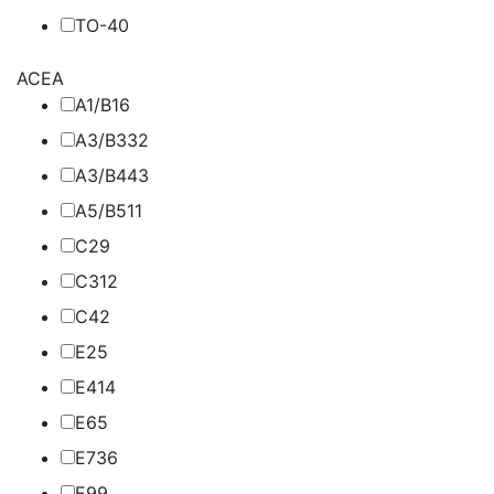
TO-4
0
ACEA
A1/B1
6
A3/B3
32
A3/B4
43
A5/B5
11
C2
9
C3
12
C4
2
E2
5
E4
14
E6
5
E7
36
E9
9