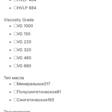
HVLP 68
4
Viscosity Grade
VG 100
0
VG 15
0
VG 22
0
VG 32
0
VG 46
0
VG 68
0
Тип масла
Минеральное
317
Полусинтетическое
81
Синтетическое
165
Трансмиссия