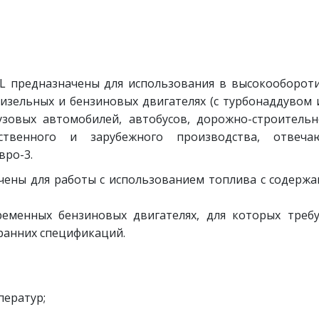
SL предназначены для использования в высокооборот
зельных и бензиновых двигателях (с турбонаддувом 
узовых автомобилей, автобусов, дорожно-строитель
ственного и зарубежного производства, отвеча
вро-3.
ачены для работы с использованием топлива с содерж
ременных бензиновых двигателях, для которых треб
 ранних спецификаций.
ператур;