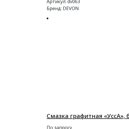
Артикул:
dv063
Бренд:
DEVON
Смазка графитная «УссА», б
По запросу