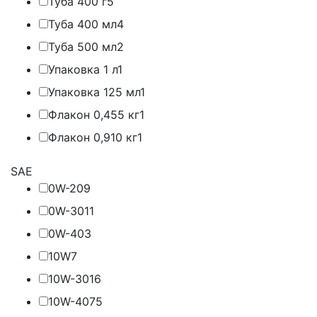
Туба 400 г
5
Туба 400 мл
4
Туба 500 мл
2
Упаковка 1 л
1
Упаковка 125 мл
1
Флакон 0,455 кг
1
Флакон 0,910 кг
1
SAE
0W-20
9
0W-30
11
0W-40
3
10W
7
10W-30
16
10W-40
75