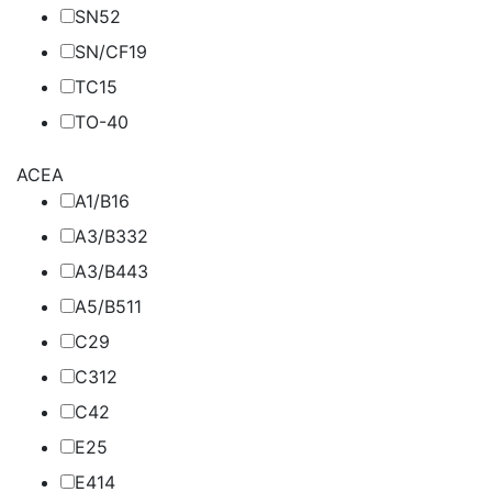
SN
52
SN/CF
19
TC
15
TO-4
0
ACEA
A1/B1
6
A3/B3
32
A3/B4
43
A5/B5
11
C2
9
C3
12
C4
2
E2
5
E4
14