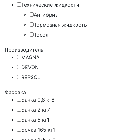
Технические жидкости
Антифриз
Тормозная жидкость
Тосол
Производитель
MAGNA
DEVON
REPSOL
Фасовка
Банка 0,8 кг
8
Банка 2 кг
7
Банка 5 кг
1
Бочка 165 кг
1
Бочка 175 кг
0