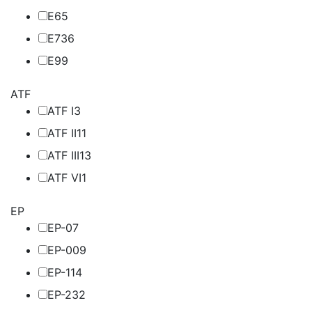
E6
5
E7
36
E9
9
ATF
ATF I
3
ATF II
11
ATF III
13
ATF VI
1
EP
EP-0
7
EP-00
9
EP-1
14
EP-2
32