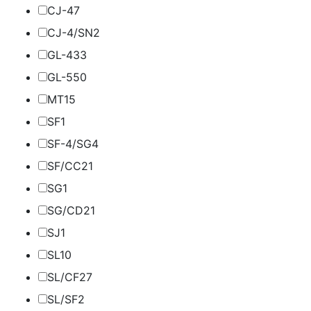
CJ-4
7
CJ-4/SN
2
GL-4
33
GL-5
50
MT1
5
SF
1
SF-4/SG
4
SF/CC
21
SG
1
SG/CD
21
SJ
1
SL
10
SL/CF
27
SL/SF
2