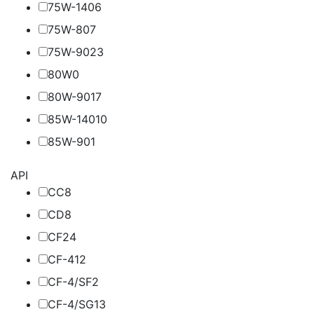
75W-140
6
75W-80
7
75W-90
23
80W
0
80W-90
17
85W-140
10
85W-90
1
API
CC
8
CD
8
CF
24
CF-4
12
CF-4/SF
2
CF-4/SG
13