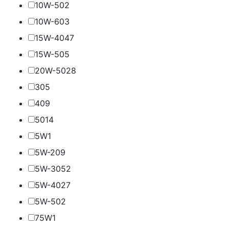
10W-50
2
10W-60
3
15W-40
47
15W-50
5
20W-50
28
30
5
40
9
50
14
5W
1
5W-20
9
5W-30
52
5W-40
27
5W-50
2
75W
1