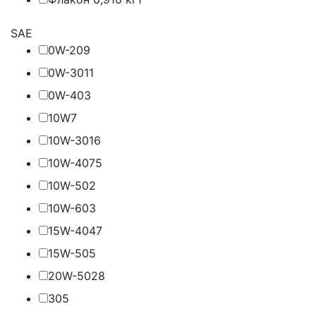
SAE
0W-20
9
0W-30
11
0W-40
3
10W
7
10W-30
16
10W-40
75
10W-50
2
10W-60
3
15W-40
47
15W-50
5
20W-50
28
30
5