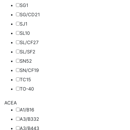
SG
1
SG/CD
21
SJ
1
SL
10
SL/CF
27
SL/SF
2
SN
52
SN/CF
19
TC
15
TO-4
0
ACEA
A1/B1
6
A3/B3
32
A3/B4
43