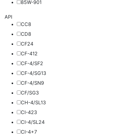
85W-90
1
API
CC
8
CD
8
CF
24
CF-4
12
CF-4/SF
2
CF-4/SG
13
CF-4/SN
9
CF/SG
3
CH-4/SL
13
CI-4
23
CI-4/SL
24
CI-4+
7