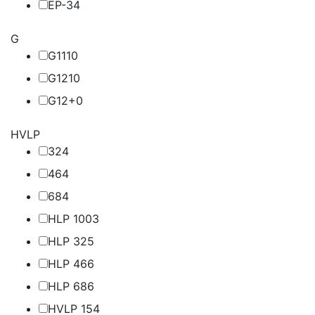
EP-3
4
G
G11
10
G12
10
G12+
0
HVLP
32
4
46
4
68
4
HLP 100
3
HLP 32
5
HLP 46
6
HLP 68
6
HVLP 15
4