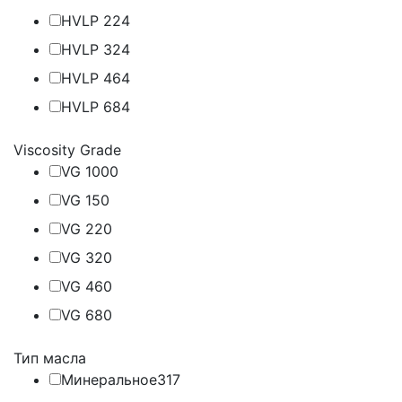
HVLP 22
4
HVLP 32
4
HVLP 46
4
HVLP 68
4
Viscosity Grade
VG 100
0
VG 15
0
VG 22
0
VG 32
0
VG 46
0
VG 68
0
Тип масла
Минеральное
317