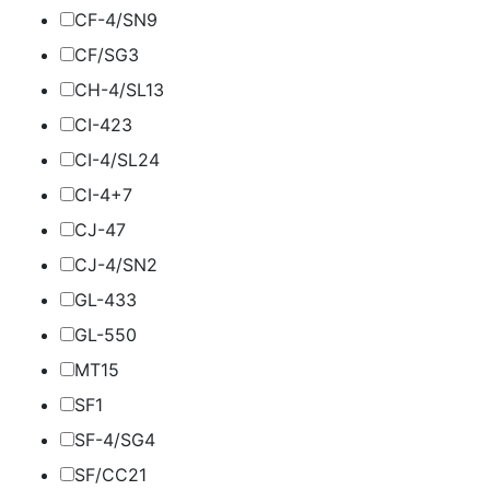
CF-4/SN
9
CF/SG
3
CH-4/SL
13
CI-4
23
CI-4/SL
24
CI-4+
7
CJ-4
7
CJ-4/SN
2
GL-4
33
GL-5
50
MT1
5
SF
1
SF-4/SG
4
SF/CC
21