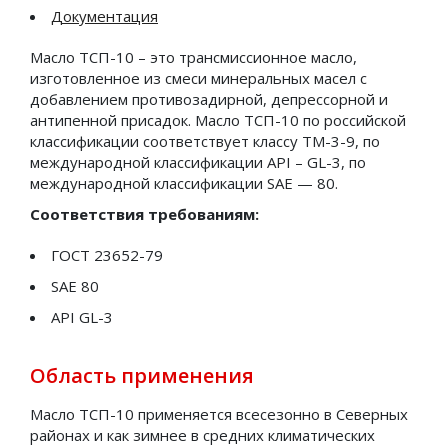
Турбинные масла
Документация
Энергетические масла
Масло ТСП-10 – это трансмиссионное масло,
изготовленное из смеси минеральных масел с
Смазочные материалы
добавлением противозадирной, депрессорной и
антипенной присадок. Масло ТСП-10 по российской
Высокотемпературные комплексные литиевые
классификации соответствует классу ТМ-3-9, по
смазки с EP присадками
международной классификации API – GL-3, по
международной классификации SAE — 80.
Комплексные алюминиевые смазки с EP
Соответствия требованиям:
присадками и дисульфидом молибдена
ГОСТ 23652-79
Консистентные смазки
SAE 80
API GL-3
Литиево-кальциевые смазки с EP присадками
Литиевые смазки с EP присадками
Область применения
Литиевые смазки с EP присадками и
Масло ТСП-10 применяется всесезонно в Северных
дисульфидом молибдена
районах и как зимнее в средних климатических