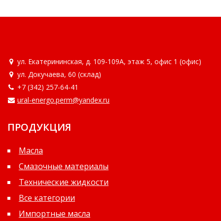
Тосол
Производитель
MAGNA
ул. Екатерининская, д. 109-109А, этаж 5, офис 1 (офис)
DEVON
ул. Докучаева, 60 (склад)
REPSOL
+7 (342)
257-64-41
ural-energo.perm@yandex.ru
Фасовка
Банка 0,8 кг
8
ПРОДУКЦИЯ
Банка 2 кг
7
Банка 5 кг
1
Масла
Бочка 165 кг
1
Смазочные материалы
Технические жидкости
Бочка 175 кг
0
Все категории
Бочка 180 кг
223
Импортные масла
Бочка 190 кг
2