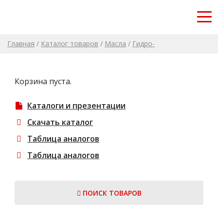
Главная
/
Каталог товаров
/
Масла
/
Гидро-
трансмиссионные масла
/
Масло Devon UTTO 10W-30,
Корзина пуста.
канистра 20 л
Каталоги и презентации
Скачать каталог
Таблица аналогов
Таблица аналогов
ПОИСК ТОВАРОВ
Search