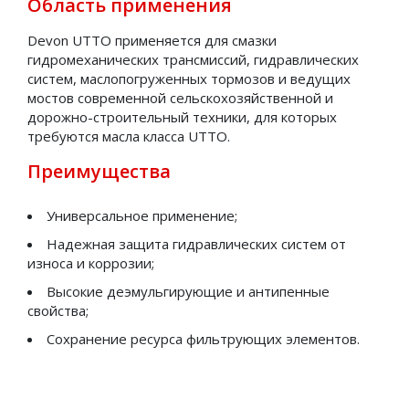
Область применения
Смазки железнодорожные
Devon UTTO применяется для смазки
Смазки индустриальные
гидромеханических трансмиссий, гидравлических
систем, маслопогруженных тормозов и ведущих
Смазки канатные
мостов современной сельскохозяйственной и
Смазки консервационные (защитные)
дорожно-строительный техники, для которых
требуются масла класса UTTO.
Смазки многоцелевые
Преимущества
Смазки низкотемпературные
Универсальное применение;
Смазки общего назначения для обычных
температур
Надежная защита гидравлических систем от
износа и коррозии;
Смазки приборные
Высокие деэмульгирующие и антипенные
Технологические смазки
свойства;
Технические жидкости
Сохранение ресурса фильтрующих элементов.
Антифриз
Тормозная жидкость