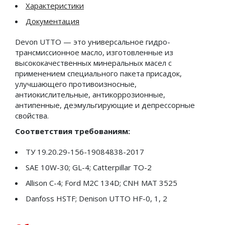
Характеристики
Энергетические масла
Документация
Смазочные материалы
Devon UTTO — это универсальное гидро-
трансмиссионное масло, изготовленные из
Высокотемпературные комплексные литиевые
высококачественных минеральных масел с
смазки с EP присадками
применением специального пакета присадок,
улучшающего противоизносные,
Комплексные алюминиевые смазки с EP
антиокислительные, антикоррозионные,
присадками и дисульфидом молибдена
антипенные, деэмульгирующие и депрессорные
свойства.
Консистентные смазки
Соответствия требованиям:
Литиево-кальциевые смазки с EP присадками
ТУ 19.20.29-156-19084838-2017
Литиевые смазки с EP присадками
SAE 10W-30; GL-4; Catterpillar TO-2
Allison C-4; Ford M2C 134D; CNH MAT 3525
Литиевые смазки с EP присадками и
Danfoss HSTF; Denison UTTO HF-0, 1, 2
дисульфидом молибдена
Смазки автомобильные