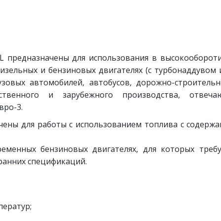
SL предназначены для использования в высокооборот
зельных и бензиновых двигателях (с турбонаддувом 
узовых автомобилей, автобусов, дорожно-строитель
ственного и зарубежного производства, отвеча
вро-3.
ачены для работы с использованием топлива с содерж
ременных бензиновых двигателях, для которых треб
 ранних спецификаций.
ператур;