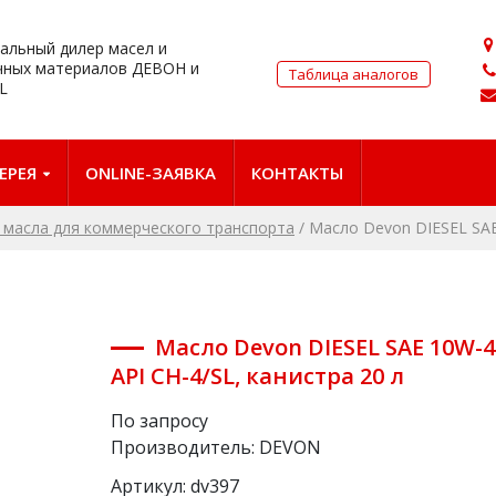
альный дилер масел и
чных материалов ДЕВОН и
Таблица аналогов
L
ЕРЕЯ
ONLINE-ЗАЯВКА
КОНТАКТЫ
масла для коммерческого транспорта
/
Масло Devon DIЕSEL SAE 
Масло Devon DIЕSEL SAE 10W-4
API CH-4/SL, канистра 20 л
По запросу
Производитель:
DEVON
Артикул:
dv397