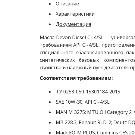
Описание
Характеристики
Документация
Масла Devon Diesel CI-4/SL — универс
требованиям API CI-4/SL, приготовле
специального сбалансированного па
синтетических базовых компоненто
свойства и надежный пуск двигателя п
Соответствия требованиям:
ТУ 0253-050-15301184-2015
SAE 10W-30; API CI-4/SL
MAN M 3275; MTU Oil Category 2; 
MB 228.3; Renault RLD-2; Deutz DQC
Mack EO-M PLUS; Cummins CES 20