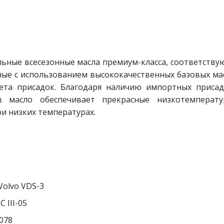
альные всесезонные масла премиум-класса, соответств
нные с использованием высококачественных базовых ма
кета присадок. Благодаря наличию импортных приса
в масло обеспечивает прекрасные низкотемперату
ри низких температурах.
Volvo VDS-3
 III-05
078