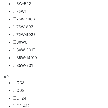
5W-50
2
75W
1
75W-140
6
75W-80
7
75W-90
23
80W
0
80W-90
17
85W-140
10
85W-90
1
API
CC
8
CD
8
CF
24
CF-4
12