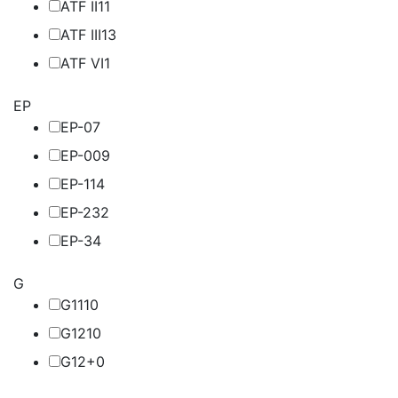
ATF II
11
ATF III
13
ATF VI
1
EP
EP-0
7
EP-00
9
EP-1
14
EP-2
32
EP-3
4
G
G11
10
G12
10
G12+
0