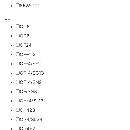
85W-90
1
API
CC
8
CD
8
CF
24
CF-4
12
CF-4/SF
2
CF-4/SG
13
CF-4/SN
9
CF/SG
3
CH-4/SL
13
CI-4
23
CI-4/SL
24
CI-4+
7