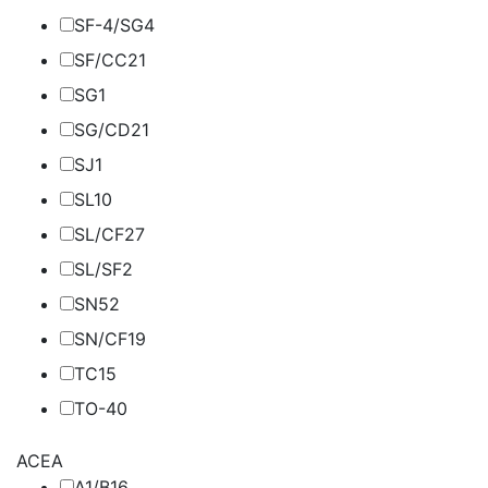
SF-4/SG
4
SF/CC
21
SG
1
SG/CD
21
SJ
1
SL
10
SL/CF
27
SL/SF
2
SN
52
SN/CF
19
TC
15
TO-4
0
ACEA
A1/B1
6