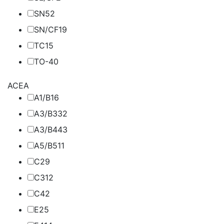
SN
52
SN/CF
19
TC
15
TO-4
0
ACEA
A1/B1
6
A3/B3
32
A3/B4
43
A5/B5
11
C2
9
C3
12
C4
2
E2
5