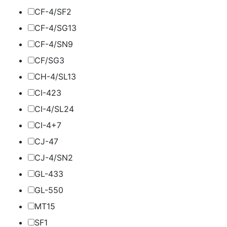
CF-4/SF
2
CF-4/SG
13
CF-4/SN
9
CF/SG
3
CH-4/SL
13
CI-4
23
CI-4/SL
24
CI-4+
7
CJ-4
7
CJ-4/SN
2
GL-4
33
GL-5
50
MT1
5
SF
1