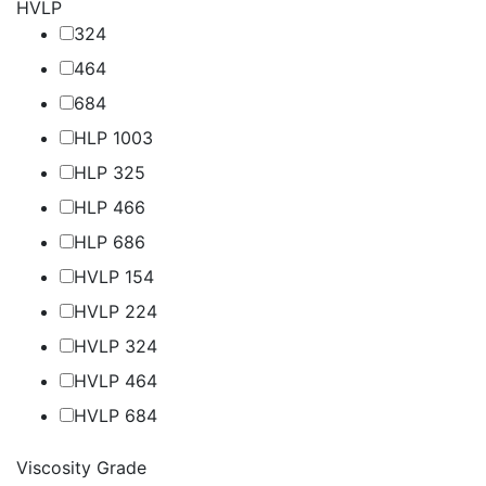
HVLP
32
4
46
4
68
4
HLP 100
3
HLP 32
5
HLP 46
6
HLP 68
6
HVLP 15
4
HVLP 22
4
HVLP 32
4
HVLP 46
4
HVLP 68
4
Viscosity Grade