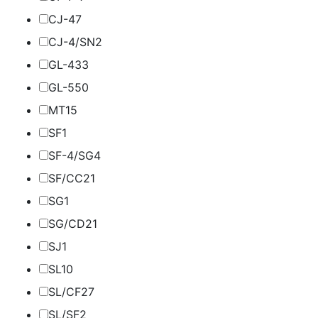
CJ-4
7
CJ-4/SN
2
GL-4
33
GL-5
50
MT1
5
SF
1
SF-4/SG
4
SF/CC
21
SG
1
SG/CD
21
SJ
1
SL
10
SL/CF
27
SL/SF
2