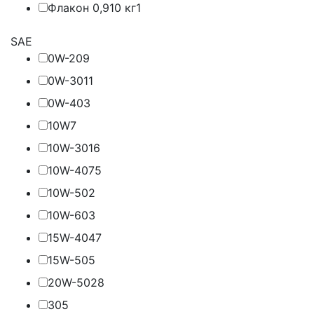
Флакон 0,910 кг
1
SAE
0W-20
9
0W-30
11
0W-40
3
10W
7
10W-30
16
10W-40
75
10W-50
2
10W-60
3
15W-40
47
15W-50
5
20W-50
28
30
5