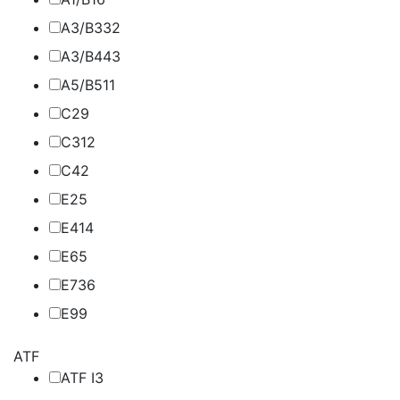
A3/B3
32
A3/B4
43
A5/B5
11
C2
9
C3
12
C4
2
E2
5
E4
14
E6
5
E7
36
E9
9
ATF
ATF I
3