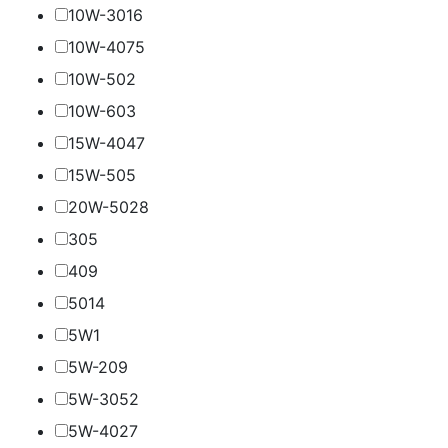
10W-30
16
10W-40
75
10W-50
2
10W-60
3
15W-40
47
15W-50
5
20W-50
28
30
5
40
9
50
14
5W
1
5W-20
9
5W-30
52
5W-40
27