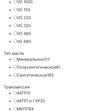
VG 100
0
VG 15
0
VG 22
0
VG 32
0
VG 46
0
VG 68
0
Тип масла
Минеральное
317
Полусинтетическое
81
Синтетическое
165
Трансмиссия
АКПП
0
АКПП и ГУР
32
МКПП
64